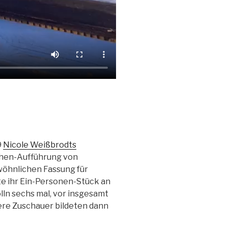
9
Nicole Weißbrodts
chen-Aufführung von
wöhnlichen Fassung für
te ihr Ein-Personen-Stück an
ln sechs mal, vor insgesamt
nere Zuschauer bildeten dann