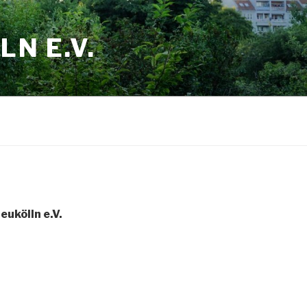
N E.V.
eukölln e.V.